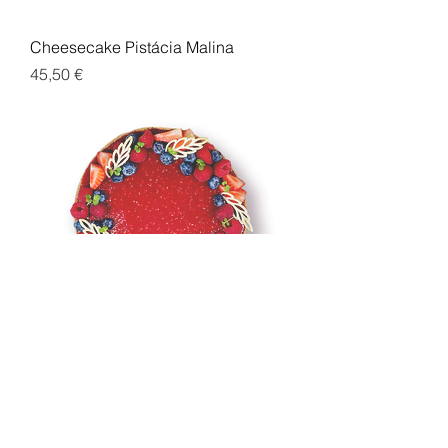
Cheesecake Pistácia Malina
Cena
45,50 €
Cheesecake Malina
Cena
39,90 €