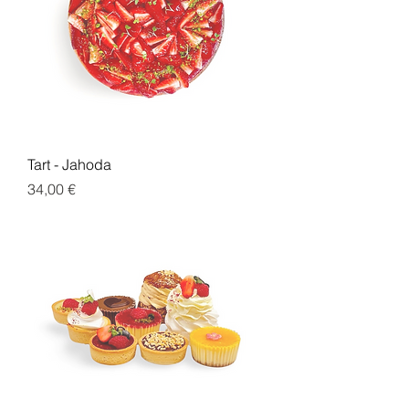
Tart - Jahoda
Cena
34,00 €