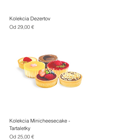
Kolekcia Dezertov
Zľavnená cena
Od
29,00 €
Kolekcia Minicheesecake -
Tartaletky
Zľavnená cena
Od
25,00 €