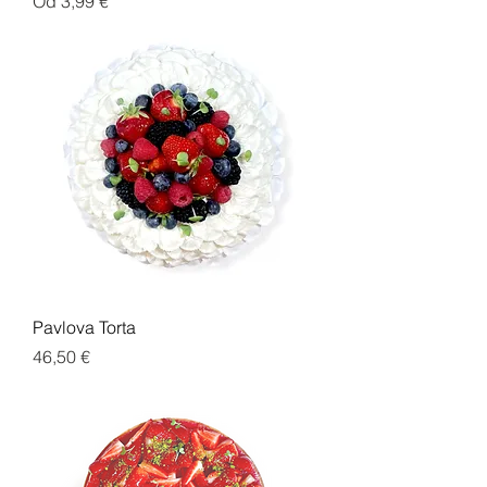
Zľavnená cena
Od
3,99 €
Pavlova Torta
Cena
46,50 €