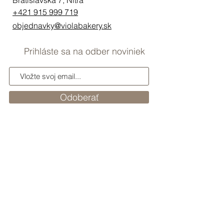
Bratislavská 7, Nitra
+421 915 999 719
objednavky@violabakery.sk
Prihláste sa na odber noviniek
Odoberať
Prihlásením sa na odber súhlasíte s
pravidlami ochrany osobných
údajov
Ochrana osobných údajov
Všeobecné obchodné podmienky